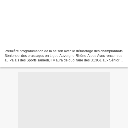
Première programmation de la saison avec le démarrage des championnats
Séniors et des brassages en Ligue Auvergne-Rhône-Alpes Avec rencontres
au Palais des Sports samedi, il y aura de quoi faire des U13G1 aux Séniors
G1 en passant par le U15G1, U18G2...