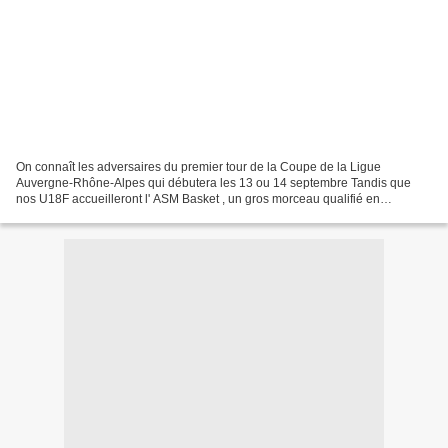
On connaît les adversaires du premier tour de la Coupe de la Ligue
Auvergne-Rhône-Alpes qui débutera les 13 ou 14 septembre Tandis que
nos U18F accueilleront l' ASM Basket , un gros morceau qualifié en
brassages R1/R2 de début de saison, nos 2 équipes...