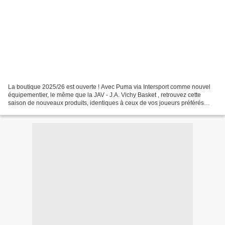
La boutique 2025/26 est ouverte ! Avec Puma via Intersport comme nouvel
équipementier, le même que la JAV - J.A. Vichy Basket , retrouvez cette
saison de nouveaux produits, identiques à ceux de vos joueurs préférés
(voir visuels ci-dessous)... https://tinyurl.com/boutiquejav202526...