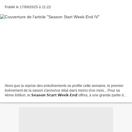
Publié le 17/08/2025 à 11:22
Alors que la reprise des entraînements se profile cette semaine, le premier
évènement de la saison s'annonce déjà dans moins d'un mois... Pour sa
4ème édition, le 𝗦𝗲𝗮𝘀𝗼𝗻 𝗦𝘁𝗮𝗿𝘁 𝗪𝗲𝗲𝗸-𝗘𝗻𝗱 offrira, à une grande partie de
nos équipes jeunes et Séniors, une...