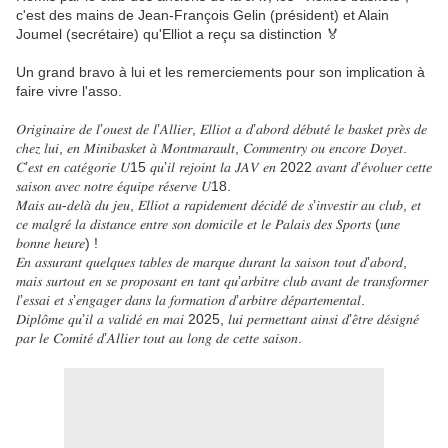
c'est des mains de Jean-François Gelin (président) et Alain
Joumel (secrétaire) qu'Elliot a reçu sa distinction 🏅
Un grand bravo à lui et les remerciements pour son implication à
faire vivre l'asso.
𝑂𝑟𝑖𝑔𝑖𝑛𝑎𝑖𝑟𝑒 𝑑𝑒 𝑙’𝑜𝑢𝑒𝑠𝑡 𝑑𝑒 𝑙’𝐴𝑙𝑙𝑖𝑒𝑟, 𝐸𝑙𝑙𝑖𝑜𝑡 𝑎 𝑑’𝑎𝑏𝑜𝑟𝑑 𝑑𝑒́𝑏𝑢𝑡𝑒́ 𝑙𝑒 𝑏𝑎𝑠𝑘𝑒𝑡 𝑝𝑟𝑒̀𝑠 𝑑𝑒
𝑐ℎ𝑒𝑧 𝑙𝑢𝑖, 𝑒𝑛 𝑀𝑖𝑛𝑖𝑏𝑎𝑠𝑘𝑒𝑡 𝑎̀ 𝑀𝑜𝑛𝑡𝑚𝑎𝑟𝑎𝑢𝑙𝑡, 𝐶𝑜𝑚𝑚𝑒𝑛𝑡𝑟𝑦 𝑜𝑢 𝑒𝑛𝑐𝑜𝑟𝑒 𝐷𝑜𝑦𝑒𝑡.
𝐶’𝑒𝑠𝑡 𝑒𝑛 𝑐𝑎𝑡𝑒́𝑔𝑜𝑟𝑖𝑒 𝑈15 𝑞𝑢’𝑖𝑙 𝑟𝑒𝑗𝑜𝑖𝑛𝑡 𝑙𝑎 𝐽𝐴𝑉 𝑒𝑛 2022 𝑎𝑣𝑎𝑛𝑡 𝑑’𝑒́𝑣𝑜𝑙𝑢𝑒𝑟 𝑐𝑒𝑡𝑡𝑒
𝑠𝑎𝑖𝑠𝑜𝑛 𝑎𝑣𝑒𝑐 𝑛𝑜𝑡𝑟𝑒 𝑒́𝑞𝑢𝑖𝑝𝑒 𝑟𝑒́𝑠𝑒𝑟𝑣𝑒 𝑈18.
𝑀𝑎𝑖𝑠 𝑎𝑢-𝑑𝑒𝑙𝑎̀ 𝑑𝑢 𝑗𝑒𝑢, 𝐸𝑙𝑙𝑖𝑜𝑡 𝑎 𝑟𝑎𝑝𝑖𝑑𝑒𝑚𝑒𝑛𝑡 𝑑𝑒́𝑐𝑖𝑑𝑒́ 𝑑𝑒 𝑠’𝑖𝑛𝑣𝑒𝑠𝑡𝑖𝑟 𝑎𝑢 𝑐𝑙𝑢𝑏, 𝑒𝑡
𝑐𝑒 𝑚𝑎𝑙𝑔𝑟𝑒́ 𝑙𝑎 𝑑𝑖𝑠𝑡𝑎𝑛𝑐𝑒 𝑒𝑛𝑡𝑟𝑒 𝑠𝑜𝑛 𝑑𝑜𝑚𝑖𝑐𝑖𝑙𝑒 𝑒𝑡 𝑙𝑒 𝑃𝑎𝑙𝑎𝑖𝑠 𝑑𝑒𝑠 𝑆𝑝𝑜𝑟𝑡𝑠 (𝑢𝑛𝑒
𝑏𝑜𝑛𝑛𝑒 ℎ𝑒𝑢𝑟𝑒) !
𝐸𝑛 𝑎𝑠𝑠𝑢𝑟𝑎𝑛𝑡 𝑞𝑢𝑒𝑙𝑞𝑢𝑒𝑠 𝑡𝑎𝑏𝑙𝑒𝑠 𝑑𝑒 𝑚𝑎𝑟𝑞𝑢𝑒 𝑑𝑢𝑟𝑎𝑛𝑡 𝑙𝑎 𝑠𝑎𝑖𝑠𝑜𝑛 𝑡𝑜𝑢𝑡 𝑑’𝑎𝑏𝑜𝑟𝑑,
𝑚𝑎𝑖𝑠 𝑠𝑢𝑟𝑡𝑜𝑢𝑡 𝑒𝑛 𝑠𝑒 𝑝𝑟𝑜𝑝𝑜𝑠𝑎𝑛𝑡 𝑒𝑛 𝑡𝑎𝑛𝑡 𝑞𝑢’𝑎𝑟𝑏𝑖𝑡𝑟𝑒 𝑐𝑙𝑢𝑏 𝑎𝑣𝑎𝑛𝑡 𝑑𝑒 𝑡𝑟𝑎𝑛𝑠𝑓𝑜𝑟𝑚𝑒𝑟
𝑙’𝑒𝑠𝑠𝑎𝑖 𝑒𝑡 𝑠’𝑒𝑛𝑔𝑎𝑔𝑒𝑟 𝑑𝑎𝑛𝑠 𝑙𝑎 𝑓𝑜𝑟𝑚𝑎𝑡𝑖𝑜𝑛 𝑑’𝑎𝑟𝑏𝑖𝑡𝑟𝑒 𝑑𝑒́𝑝𝑎𝑟𝑡𝑒𝑚𝑒𝑛𝑡𝑎𝑙.
𝐷𝑖𝑝𝑙𝑜̂𝑚𝑒 𝑞𝑢’𝑖𝑙 𝑎 𝑣𝑎𝑙𝑖𝑑𝑒́ 𝑒𝑛 𝑚𝑎𝑖 2025, 𝑙𝑢𝑖 𝑝𝑒𝑟𝑚𝑒𝑡𝑡𝑎𝑛𝑡 𝑎𝑖𝑛𝑠𝑖 𝑑’𝑒̂𝑡𝑟𝑒 𝑑𝑒́𝑠𝑖𝑔𝑛𝑒́
𝑝𝑎𝑟 𝑙𝑒 𝐶𝑜𝑚𝑖𝑡𝑒́ 𝑑’𝐴𝑙𝑙𝑖𝑒𝑟 𝑡𝑜𝑢𝑡 𝑎𝑢 𝑙𝑜𝑛𝑔 𝑑𝑒 𝑐𝑒𝑡𝑡𝑒 𝑠𝑎𝑖𝑠𝑜𝑛.