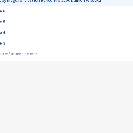
bey Maguire, c'est lui ! Rencontre avec Damien Witecka
e 6
e 5
e 4
e 3
s créatrices de la VF !
e 2
e 1
e Mektoub My Love arrive enfin ! Rencontre avec Shaïn Boumedine et Sal
i : après Toni en famille
elle réalise le bouleversant Dites lui que je l'aime
ais ! Rencontre autour de Vie privée de Rebecca Zlotowski
 de Marguerite, Grave... Rencontre avec Ella Rumpf