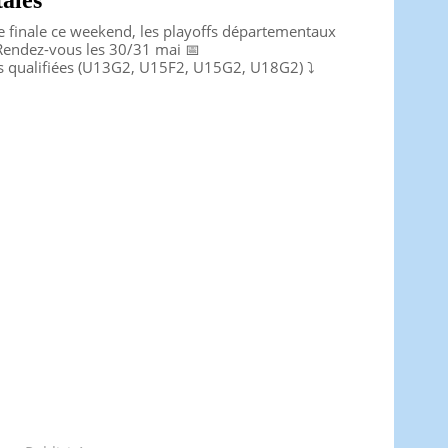
ales
e finale ce weekend, les playoffs départementaux
 Rendez-vous les 30/31 mai 📅
s qualifiées (U13G2, U15F2, U15G2, U18G2) ⤵️