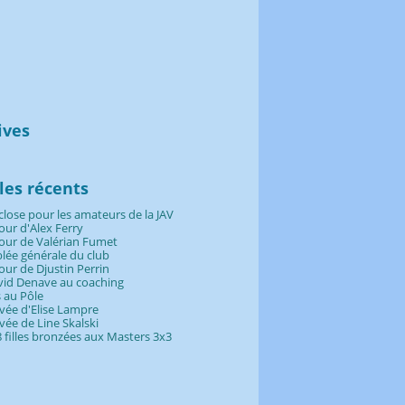
ives
et
(5)
embre
(9)
(20)
cles récents
embre
(15)
(21)
l
obre
(13)
(18)
close pour les amateurs de la JAV
s
tembre
(20)
(10)
tour d'Alex Ferry
ier
t
(7)
(16)
tour de Valérian Fumet
ier
et
(8)
(19)
lée générale du club
tour de Djustin Perrin
vid Denave au coaching
 au Pôle
rivée d'Elise Lampre
ivée de Line Skalski
 filles bronzées aux Masters 3x3