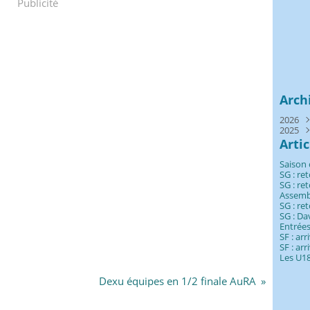
Publicité
Arch
2026
2025
Juill
Juin
Déc
Arti
Mai
Nov
Avri
Oct
Saison 
Mar
Sep
SG : re
Févr
Aoû
SG : re
Janv
Juill
Assemb
SG : re
SG : Da
Entrées
SF : ar
SF : arr
Les U18
Dexu équipes en 1/2 finale AuRA